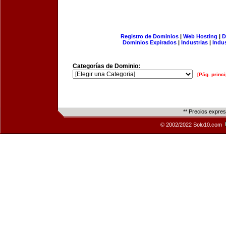
Registro de Dominios
|
Web Hosting
|
D
Dominios Expirados
|
Industrias
|
Indu
Categorías de Dominio:
[Pág. princi
** Precios expre
© 2002/2022 Solo10.com