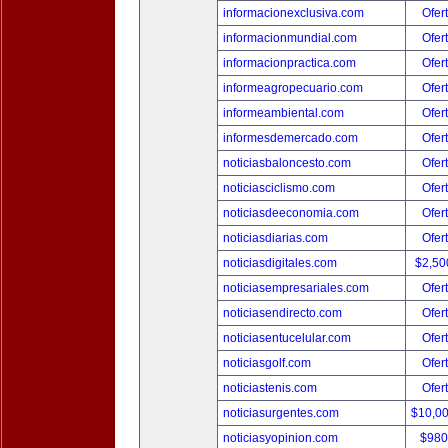
informacionexclusiva.com
Ofer
informacionmundial.com
Ofer
informacionpractica.com
Ofer
informeagropecuario.com
Ofer
informeambiental.com
Ofer
informesdemercado.com
Ofer
noticiasbaloncesto.com
Ofer
noticiasciclismo.com
Ofer
noticiasdeeconomia.com
Ofer
noticiasdiarias.com
Ofer
noticiasdigitales.com
$2,50
noticiasempresariales.com
Ofer
noticiasendirecto.com
Ofer
noticiasentucelular.com
Ofer
noticiasgolf.com
Ofer
noticiastenis.com
Ofer
noticiasurgentes.com
$10,0
noticiasyopinion.com
$980