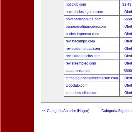
noticlub.com
$1,49
novedadeslegales.com
Ofer
novedadesonline.com
$550
panoramafinanciero.com
Ofer
partesdeprensa.com
Ofer
revistacampo.com
Ofer
revistademarcas.com
Ofer
revistadenoticias.com
Ofer
revistaempleo.com
Ofer
salaprensa.com
$600
tecnologiasdelainformacion.com
Ofer
tododato.com
Ofer
zonademedios.com
Ofer
<< Categoria Anterior (Hogar)
Categoria Siguient