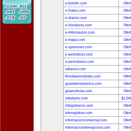
e-boletin.com
Ofer
e-Datos.com
Ofer
e-diarios.com
Ofer
e-Honduras.com
Ofer
e-Informacion.com
Ofer
e-mapa.com
Ofer
e-opiniones.com
Ofer
e-periodicos.com
Ofer
e-periodismo.com
Ofer
ediarios.com
Ofer
forodeperiodistas.com
Ofer
guialatinoamerica.com
Ofer
guianoticias.com
Ofer
infodiario.com
$2,00
infogobierno.com
Ofer
inforegistros.com
Ofer
informacioncomercial.com
Ofer
informaciondenegocios.com
Ofer