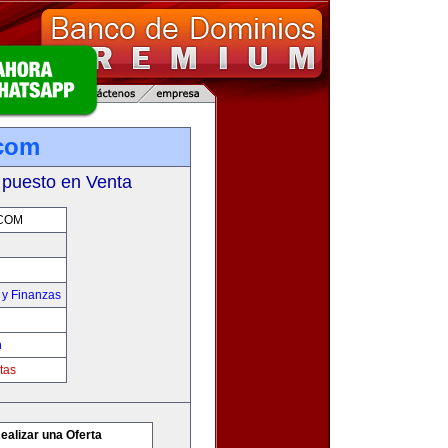
.com
 puesto en Venta
COM
 y Finanzas
m
tas
ealizar una Oferta