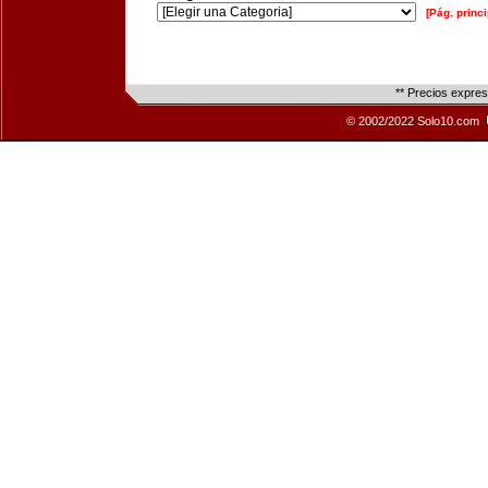
[Pág. princi
** Precios expre
© 2002/2022 Solo10.com