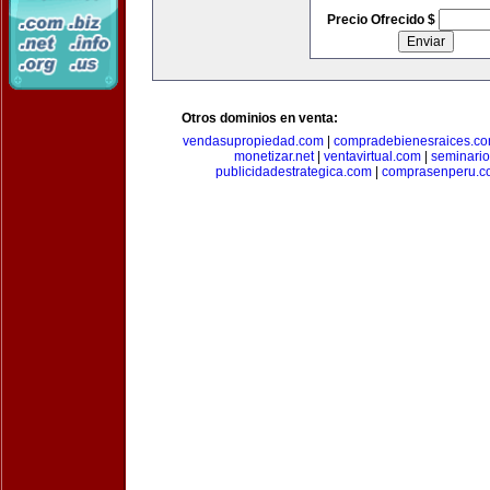
Precio Ofrecido $
Otros dominios en venta:
vendasupropiedad.com
|
compradebienesraices.c
monetizar.net
|
ventavirtual.com
|
seminari
publicidadestrategica.com
|
comprasenperu.c