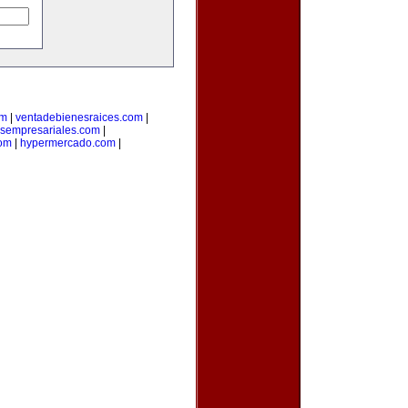
om
|
ventadebienesraices.com
|
osempresariales.com
|
om
|
hypermercado.com
|