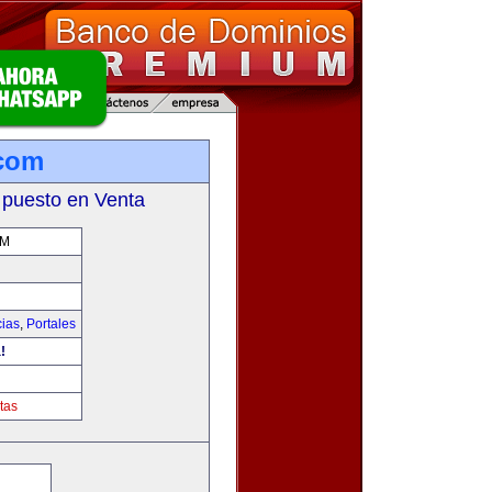
.com
 puesto en Venta
OM
cias
,
Portales
!
tas