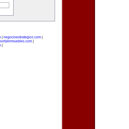
m
|
negocioestrategico.com
|
portalinmuebles.com
|
m
|