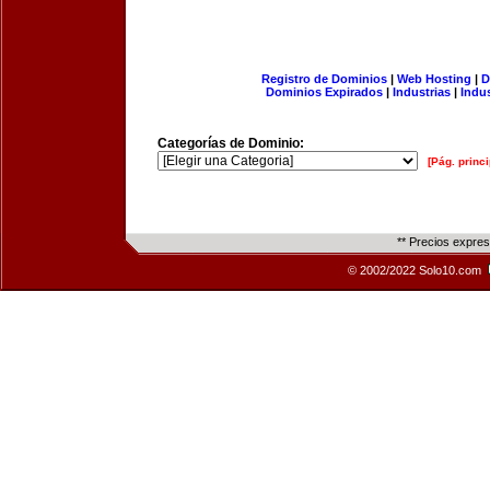
Registro de Dominios
|
Web Hosting
|
D
Dominios Expirados
|
Industrias
|
Indu
Categorías de Dominio:
[Pág. princi
** Precios expre
© 2002/2022 Solo10.com