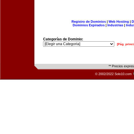
Registro de Dominios
|
Web Hosting
|
D
Dominios Expirados
|
Industrias
|
Indu
Categorías de Dominio:
[Pág. princi
** Precios expre
© 2002/2022 Solo10.com