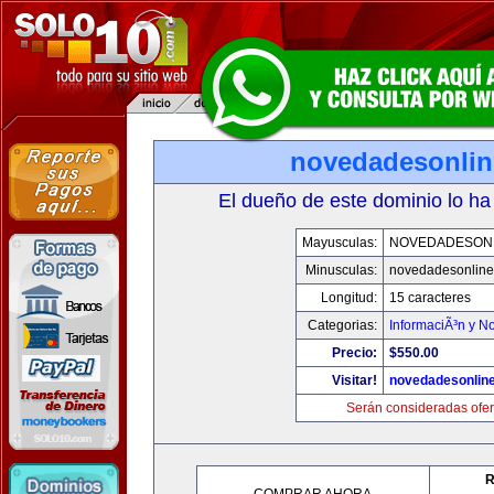
novedadesonli
El dueño de este dominio lo ha
Mayusculas:
NOVEDADESON
Minusculas:
novedadesonlin
Longitud:
15 caracteres
Categorias:
InformaciÃ³n y No
Precio:
$550.00
Visitar!
novedadesonlin
Serán consideradas ofer
R