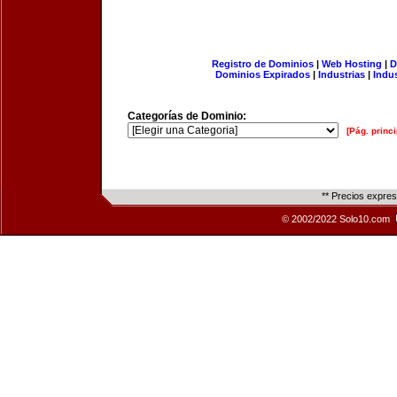
Registro de Dominios
|
Web Hosting
|
D
Dominios Expirados
|
Industrias
|
Indu
Categorías de Dominio:
[Pág. princi
** Precios expre
© 2002/2022 Solo10.com