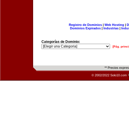
Registro de Dominios
|
Web Hosting
|
D
Dominios Expirados
|
Industrias
|
Indu
Categorías de Dominio:
[Pág. princi
** Precios expre
© 2002/2022 Solo10.com