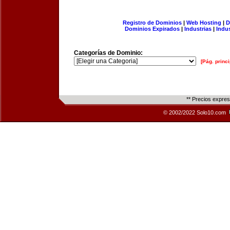
Registro de Dominios
|
Web Hosting
|
D
Dominios Expirados
|
Industrias
|
Indu
Categorías de Dominio:
[Pág. princi
** Precios expre
© 2002/2022 Solo10.com