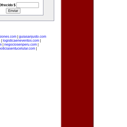
Ofrecido $
siones.com
|
guiasanjusto.com
m
|
logisticaeneventos.com
|
m
|
negociosenperu.com
|
noticiasentucelular.com
|