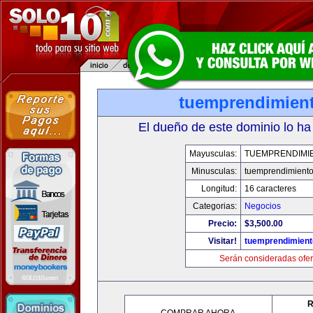
tuemprendimien
El dueño de este dominio lo ha
Mayusculas:
TUEMPRENDIMI
Minusculas:
tuemprendimient
Longitud:
16 caracteres
Categorias:
Negocios
Precio:
$3,500.00
Visitar!
tuemprendimien
Serán consideradas ofer
R