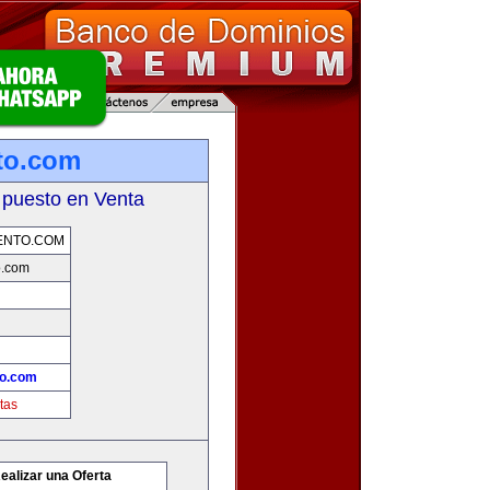
to.com
 puesto en Venta
ENTO.COM
o.com
to.com
tas
ealizar una Oferta