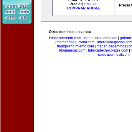
COMPRAR AHORA
Precio $
3,500.00
Precio 
COMPRAR AHORA
Otros dominios en venta:
bienesenventa.com
|
forodeopiniones.com
|
guiami
|
mercadosegurador.com
|
lideresynegocios.co
tuemprendimiento.com
|
mecanicademotos.co
blogmarcas.com
|
fabricadechocolates.com
|
pagospormovil.com
|