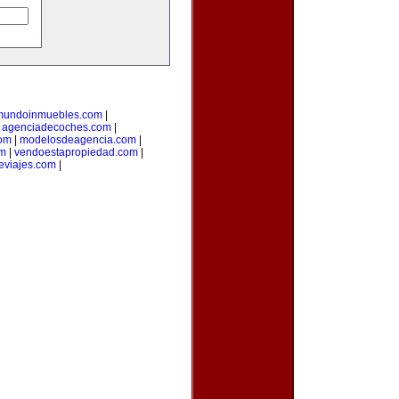
mundoinmuebles.com
|
|
agenciadecoches.com
|
com
|
modelosdeagencia.com
|
om
|
vendoestapropiedad.com
|
eviajes.com
|