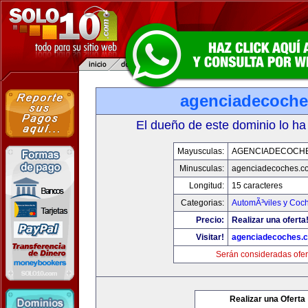
agenciadecoch
El dueño de este dominio lo ha
Mayusculas:
AGENCIADECOCH
Minusculas:
agenciadecoches.c
Longitud:
15 caracteres
Categorias:
AutomÃ³viles y Coc
Precio:
Realizar una oferta
Visitar!
agenciadecoches.
Serán consideradas ofer
Realizar una Oferta