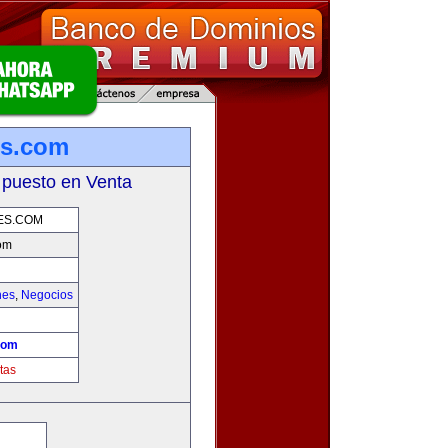
es.com
 puesto en Venta
ES.COM
om
hes
,
Negocios
!
com
tas