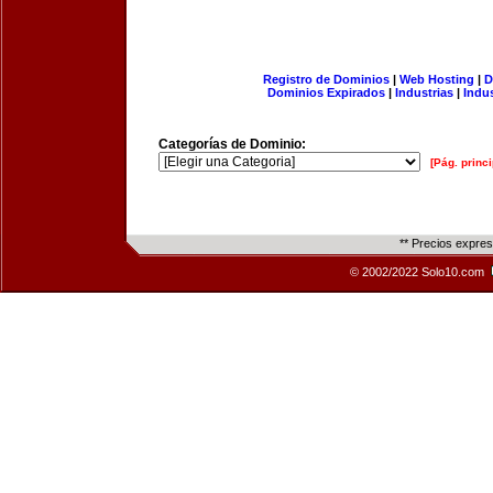
Registro de Dominios
|
Web Hosting
|
D
Dominios Expirados
|
Industrias
|
Indu
Categorías de Dominio:
[Pág. princi
** Precios expre
© 2002/2022 Solo10.com