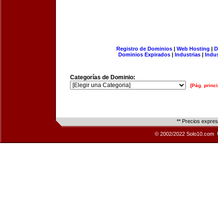
Registro de Dominios
|
Web Hosting
|
D
Dominios Expirados
|
Industrias
|
Indu
Categorías de Dominio:
[Pág. princi
** Precios expre
© 2002/2022 Solo10.com