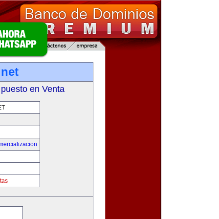
.net
 puesto en Venta
ET
mercializacion
tas