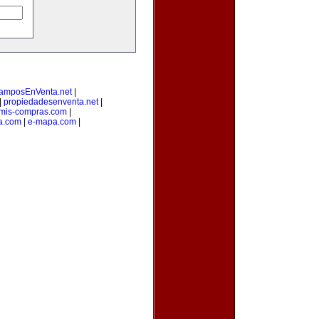
amposEnVenta.net
|
|
propiedadesenventa.net
|
mis-compras.com
|
a.com
|
e-mapa.com
|