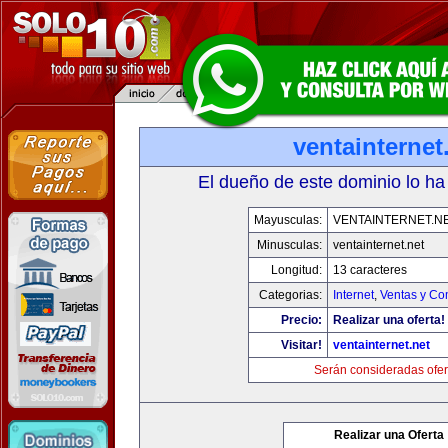
ventainternet
El dueño de este dominio lo ha
Mayusculas:
VENTAINTERNET.N
Minusculas:
ventainternet.net
Longitud:
13 caracteres
Categorias:
Internet
,
Ventas y Co
Precio:
Realizar una oferta!
Visitar!
ventainternet.net
Serán consideradas ofer
Realizar una Oferta