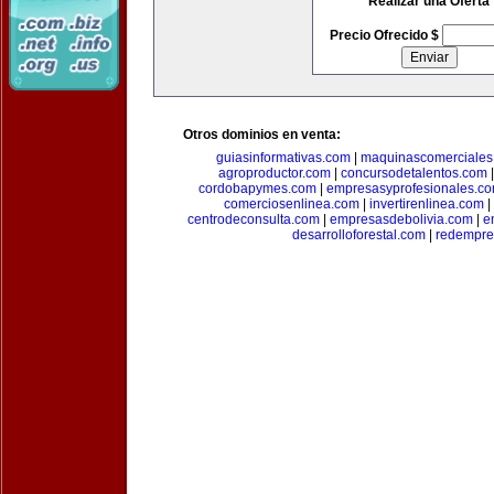
Realizar una Oferta
Precio Ofrecido $
Otros dominios en venta:
guiasinformativas.com
|
maquinascomerciales
agroproductor.com
|
concursodetalentos.com
cordobapymes.com
|
empresasyprofesionales.c
comerciosenlinea.com
|
invertirenlinea.com
|
centrodeconsulta.com
|
empresasdebolivia.com
|
e
desarrolloforestal.com
|
redempre