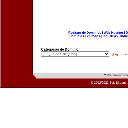
Registro de Dominios
|
Web Hosting
|
D
Dominios Expirados
|
Industrias
|
Indu
Categorías de Dominio:
[Pág. princi
** Precios expre
© 2002/2022 Solo10.com