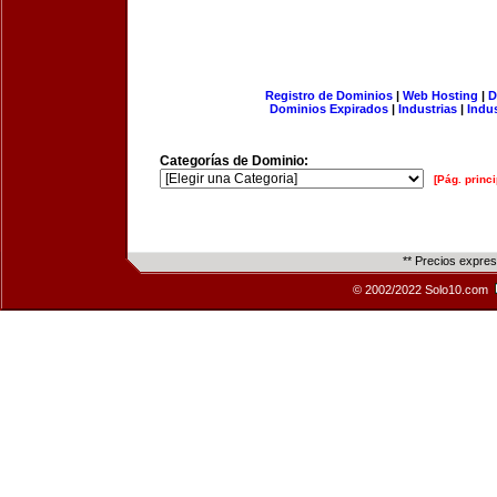
Registro de Dominios
|
Web Hosting
|
D
Dominios Expirados
|
Industrias
|
Indu
Categorías de Dominio:
[Pág. princi
** Precios expre
© 2002/2022 Solo10.com