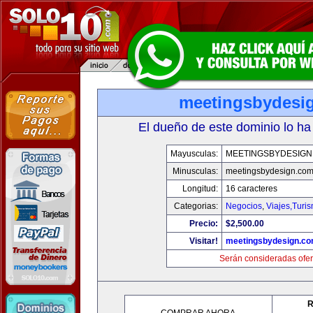
meetingsbydesi
El dueño de este dominio lo ha
Mayusculas:
MEETINGSBYDESIGN
Minusculas:
meetingsbydesign.co
Longitud:
16 caracteres
Categorias:
Negocios
,
Viajes,Turi
Precio:
$2,500.00
Visitar!
meetingsbydesign.c
Serán consideradas ofer
R