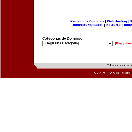
Registro de Dominios
|
Web Hosting
|
D
Dominios Expirados
|
Industrias
|
Indu
Categorías de Dominio:
[Pág. princi
** Precios expre
© 2002/2022 Solo10.com