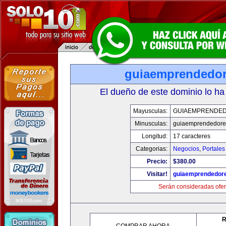
guiaemprendedo
El dueño de este dominio lo ha
Mayusculas:
GUIAEMPRENDE
Minusculas:
guiaemprendedore
Longitud:
17 caracteres
Categorias:
Negocios
,
Portales
Precio:
$380.00
Visitar!
guiaemprendedor
Serán consideradas ofer
R